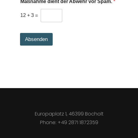
Maßnahme dient der Abwehr vor Spam.
*
12
+
3
=
Absenden
Europaplatz 1, 46399 Bocholt
Phone: +49 2871 1872359