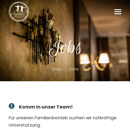
Jobs
Sie befinden sich hier:
Start
Jobs
Komm in unser Team!
Für unseren Familienbetrieb suchen wir tatkräftige
Unterstützung.